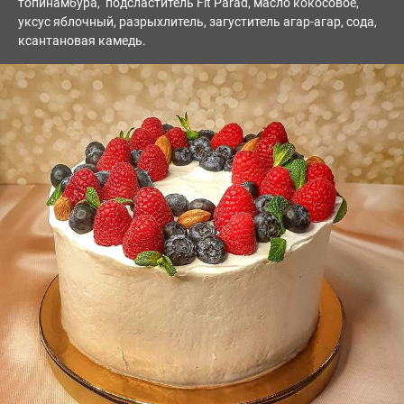
топинамбура, подсластитель Fit Parad, масло кокосовое,
уксус яблочный, разрыхлитель, загуститель агар-агар, сода,
ксантановая камедь.