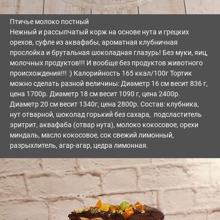
Птичье молоко постный
Нежный и рассыпчатый корж на основе нута и грецких
орехов, суфле из аквафабы, ароматная клубничная
прослойка и брутальная шоколадная глазурь! Без муки, яиц,
молочных продуктов!!! И вообще без продуктов животного
происхождения!!! :) Калорийность 165 ккал/100г Тортик
можно сделать разной величины: Диаметр 16 см весит 836 г,
цена 1700р. Диаметр 18 см весит 1090 г, цена 2400р.
Диаметр 20 см весит 1340г, цена 2800р. Состав: клубника,
нут отварной, шоколад горький без сахара, подсластитель
эритрит, аквафаба (отвар нута), молоко кокосовое, орехи
миндаль, масло кокосовое, сок свежий лимонный,
разрыхлитель, агар-агар, цедра лимонная.