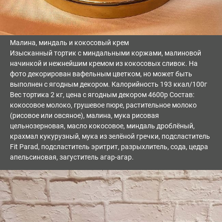
Малина, миндаль и кокосовый крем
Изысканный тортик с миндальными коржами, малиновой
начинкой и нежнейшим кремом из кокосовых сливок. На
фото декорирован вафельным цветком, но может быть
выполнен с ягодным декором. Калорийность 193 ккал/100г
Вес тортика 2 кг, цена с ягодным декором 4600р Состав:
кокосовое молоко, грушевое пюре, растительное молоко
(рисовое или овсяное), малина, мука рисовая
цельнозерновая, масло кокосовое, миндаль дроблёный,
крахмал кукурузный, мука из зелёной гречки, подсластитель
Fit Parad, подсластитель эритрит, разрыхлитель, сода, цедра
апельсиновая, загуститель агар-агар.