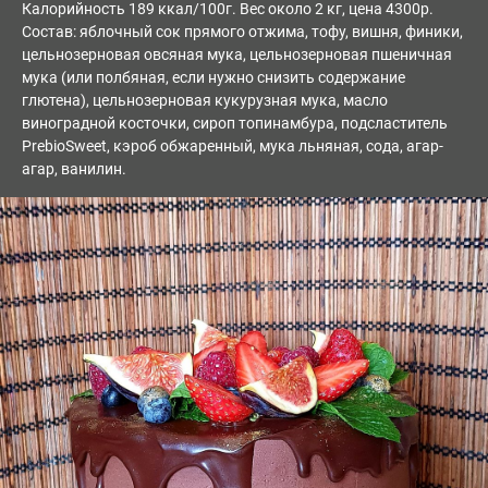
Калорийность 189 ккал/100г. Вес около 2 кг, цена 4300р.
Состав: яблочный сок прямого отжима, тофу, вишня, финики,
цельнозерновая овсяная мука, цельнозерновая пшеничная
мука (или полбяная, если нужно снизить содержание
глютена), цельнозерновая кукурузная мука, масло
виноградной косточки, сироп топинамбура, подсластитель
PrebioSweet, кэроб обжаренный, мука льняная, сода, агар-
агар, ванилин.