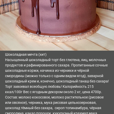
Шоколадная мечта (хит)
Насыщенный шоколадный торт без глютена, яиц, молочных
продуктов и рафинированного сахара. Пропитанные сочные
шоколадные коржи, начинка из черники и чёрной
смородины (можно только с одним видом ягод), заварной
шоколадный крем и, конечно, шоколадный ганаш без сахара!
Торт завоевал всеобщую любовь! Калорийность 215
ккал/100г Вес с ягодным декором около 2 кг, цена 4700р.
Состав: молоко кокосовое, молоко растительное (рисовое
или овсяное), черника, мука рисовая цельнозерновая,
шоколад тёмный без сахара, сироп топинамбура, чёрная
смородина, какао порошок, кукурузный крахмал,мука