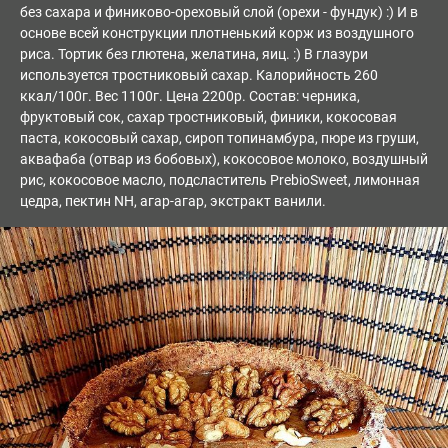
без сахара и финиково-ореховый слой (орехи - фундук) :) И в
основе всей конструкции плотненький корж из воздушного
риса. Тортик без глютена, желатина, яиц. :) В глазури
используется тростниковый сахар. Калорийность 260
ккал/100г. Вес 1100г. Цена 2200р. Состав: черника,
фруктовый сок, сахар тростниковый, финики, кокосовая
паста, кокосовый сахар, сироп топинамбура, пюре из груши,
аквафаба (отвар из бобовых), кокосовое молоко, воздушный
рис, кокосовое масло, подсластитель PrebioSweet, лимонная
цедра, пектин NH, агар-агар, экстракт ванили.