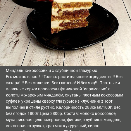
Миндально-кокосовый с клубничной глазурью
Его можно в пост!!! Только растительные ингредиенты!!! Без
сахара!!!! Без молочки! Без глютена! И без яиц!!! Плотные и
влажные коржи прослоены финиковой "карамелью" с
колотым жареным миндалём, окутаны плотным кокосовым
суфле и украшены сверху глазурью из клубники! :) Торт
выполнен в стиле рустик. Калорийность 288ккал/100г. Вес
без ягодок 1800г.Цена 3800р. Состав: молоко кокосовое,
мука рисовая цельнозерновая, финики, клубника, миндаль,
кокосовая стружка, крахмал кукурузный, сироп