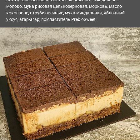
молоко, мука рисовая цельнозерновая, морковь, масло
кокосовое, отруби овсяные, мука миндальная, яблочный
уксус, агар-агар, поlсластитель PrebioSweet.