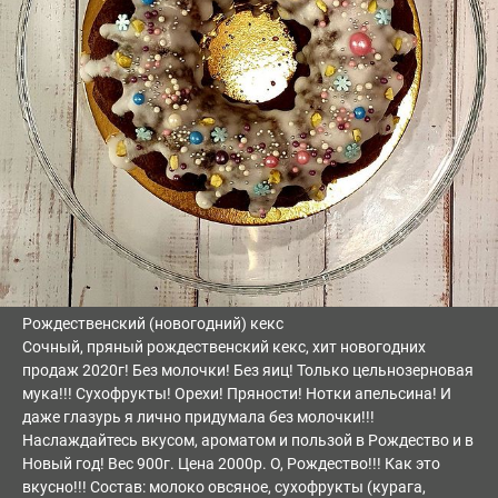
Рождественский (новогодний) кекс
Сочный, пряный рождественский кекс, хит новогодних
продаж 2020г! Без молочки! Без яиц! Только цельнозерновая
мука!!! Сухофрукты! Орехи! Пряности! Нотки апельсина! И
даже глазурь я лично придумала без молочки!!!
Наслаждайтесь вкусом, ароматом и пользой в Рождество и в
Новый год! Вес 900г. Цена 2000р. О, Рождество!!! Как это
вкусно!!! Состав: молоко овсяное, сухофрукты (курага,