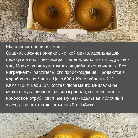
Морковные пончики с манго
Сладкие свежие пончики с ноткой манго, идеальны для
перекуса в пост. Без сахара, глютена, молочных продуктов и
яиц. Морковка не чувствуется, но добавляет сочности. Все
ингредиенты растительного происхождения. Продаются в
коробочках по 6 штук. Цена 600р. Калорийность 218
ККАЛ/100г. Вес 380г. Состав: пюре манго, миндальное
молоко, мука рисовая цельнозерновая, морковь, масло
кокосовое, отруби овсяные, мука миндальная, яблочный
уксус, агар-агар, подсластитель PrebioSweet.