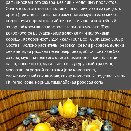
рафинированного сахара, без яиц и молочных продуктов.
Сочные коржи с ноткой корицы на основе муки из грецкого
ореха (при аллергии на него заменяется мукой из семечек
подсолнуха), ароматная яблочная начинка и нежнейший
заварной крем на основе растительного молока. Торт
декорируется высушенными яблочками и палочками
корицы. Калорийность 224 ккал/100г Вес 1600г. Цена 3300р
Состав: молоко растительное (овсяное или рисовое), яблоки
свежие, мука рисовая цельнозерновая, яблочное пюре без
сахара, мука из грецкого ореха (заменяется при аллергии
на подсолнечную), мука льняная, кукурузный крахмал,
масло виноградной косточки (или кокосовое),
свежевыжатый сок лимона, сахар кокосовый, подсластитель
Fit Parad, сода, корица, гималайская розовая соль.