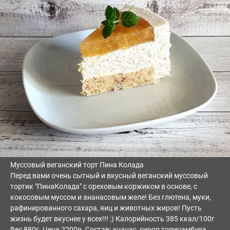
Муссовый веганский торт Пина Колада
Перед вами очень сытный и вкусный веганский муссовый
тортик "ПинаКолада" с ореховым коржиком в основе, с
кокосовым муссом и ананасовым желе! Без глютена, муки,
рафинированного сахара, яиц и животных жиров! Пусть
жизнь будет вкуснее у всех!!! :) Калорийность 385 ккал/100г
Вес 880г. Цена 2200р. Состав: ананас, сироп топинамбура,