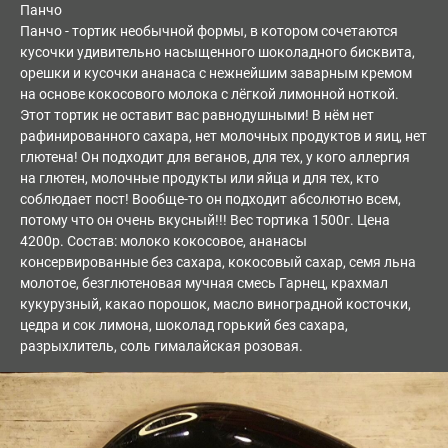
Панчо
Панчо - тортик необычной формы, в котором сочетаются
кусочки удивительно насыщенного шоколадного бисквита,
орешки и кусочки ананаса с нежнейшим заварным кремом
на основе кокосового молока с лёгкой лимонной ноткой.
Этот тортик не оставит вас равнодушными! В нём нет
рафинированного сахара, нет молочных продуктов и яиц, нет
глютена! Он подходит для веганов, для тех, у кого аллергия
на глютен, молочные продукты или яйца и для тех, кто
соблюдает пост! Вообще-то он подходит абсолютно всем,
потому что он очень вкусный!!! Вес тортика 1500г. Цена
4200р. Состав: молоко кокосовое, ананасы
консервированные без сахара, кокосовый сахар, семя льна
молотое, безглютеновая мучная смесь Гарнец, крахмал
кукурузный, какао порошок, масло виноградной косточки,
цедра и сок лимона, шоколад горький без сахара,
разрыхлитель, соль гималайская розовая.