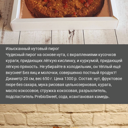
Изысканный нутовый пирог
Чудесный пирог на основе нута, с вкраплениями кусочков
кураги, придающих лёгкую кислинку, и куркумой, придающей
лёгкую пряность. Не убирайте в холодильник, он тёплый ещё
вкуснее! Без яиц и молочки, совершенно постный продукт!
Диаметр 20 см, вес 650 г. Цена 1300 р. Состав: нут, фруктовое
пюре без сахара, мука рисовая цельнозерновая, курага,
масло кокосовое, стружка кокосовая, разрыхлитель,
подсластитель PrebioSweet, сода, ксантановая камедь.