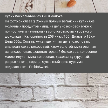
Кулич пасхальный без яиц и молока
На фото он слева :) Сочный пряный веганский кулич без
молочных продуктов и яиц, на цельнозерновой муке, с
пряностями и начинкой из золотого изюма и горького
шоколада :) Калорийность 258 ккал/100г Диаметр 13 см
Цена 600р. Состав: мука пшеничная цельнозерновая,
апельсин, сахар кокосовый, изюм золотой, мука овсяная
цельнозерновая, шоколад горький без сахара, кокосовое
масло, инулин,мука кокосовая, крахмал кукурузный,
разрыхлитель, корица, мускатный орех, куркума,
подсластитель PrebioSweet.