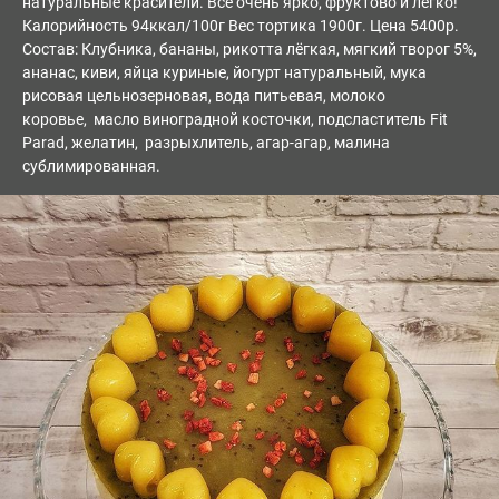
натуральные красители. Всё очень ярко, фруктово и легко!
Калорийность 94ккал/100г Вес тортика 1900г. Цена 5400р.
Состав: Клубника, бананы, рикотта лёгкая, мягкий творог 5%,
ананас, киви, яйца куриные, йогурт натуральный, мука
рисовая цельнозерновая, вода питьевая, молоко
коровье, масло виноградной косточки, подсластитель Fit
Parad, желатин, разрыхлитель, агар-агар, малина
сублимированная.