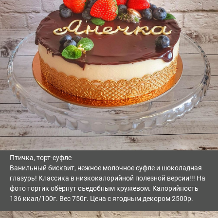
Птичка, торт-суфле
Ванильный бисквит, нежное молочное суфле и шоколадная
глазурь! Классика в низкокалорийной полезной версии!!! На
фото тортик обёрнут съедобным кружевом. Калорийность
136 ккал/100г. Вес 750г. Цена с ягодным декором 2500р.