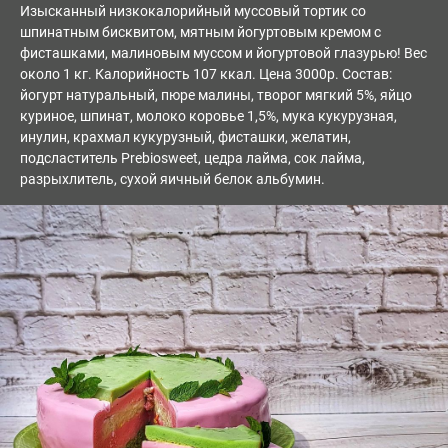
Изысканный низкокалорийный муссовый тортик со
шпинатным бисквитом, мятным йогуртовым кремом с
фисташками, малиновым муссом и йогуртовой глазурью! Вес
около 1 кг. Калорийность 107 ккал. Цена 3000р. Состав:
йогурт натуральный, пюре малины, творог мягкий 5%, яйцо
куриное, шпинат, молоко коровье 1,5%, мука кукурузная,
инулин, крахмал кукурузный, фисташки, желатин,
подсластитель Prebiosweet, цедра лайма, сок лайма,
разрыхлитель, сухой яичный белок альбумин.