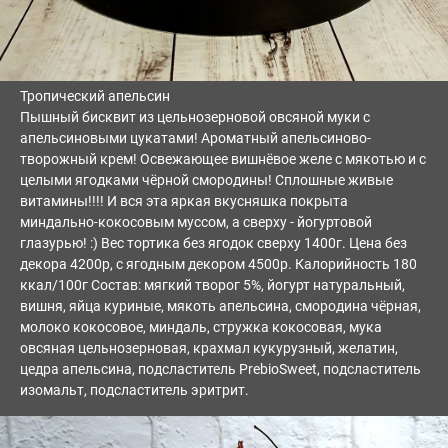
Тропический апельсин
Пышный бисквит из цельнозерновой овсяной муки с
апельсиновыми цукатами! Ароматный апельсиново-
творожный крем! Освежающее вишнёвое желе с мякотью и с
целыми ягодками чёрной смородины! Сплошные живые
витамины!!!! И вся эта яркая вкусняшка покрыта
миндально-кокосовым муссом, а сверху - йогуртовой
глазурью! :) Вес тортика без ягодок сверху 1400г. Цена без
декора 4200р, с ягодным декором 4500р. Калорийность 180
ккал/100г Состав: мягкий творог 5%, йогурт натуральный,
вишня, яйца куриные, мякоть апельсина, смородина чёрная,
молоко кокосовое, миндаль, стружка кокосовая, мука
овсяная цельнозерновая, крахмал кукурузный, желатин,
цедра апельсина, подсластитель PrebioSweet, подсластитель
изомальт, подсластитель эритрит.