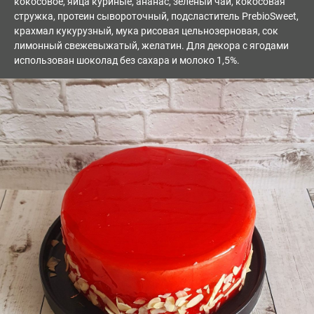
кокосовое, яйца куриные, ананас, зелёный чай, кокосовая
стружка, протеин сывороточный, подсластитель PrebioSweet,
крахмал кукурузный, мука рисовая цельнозерновая, сок
лимонный свежевыжатый, желатин. Для декора с ягодами
использован шоколад без сахара и молоко 1,5%.