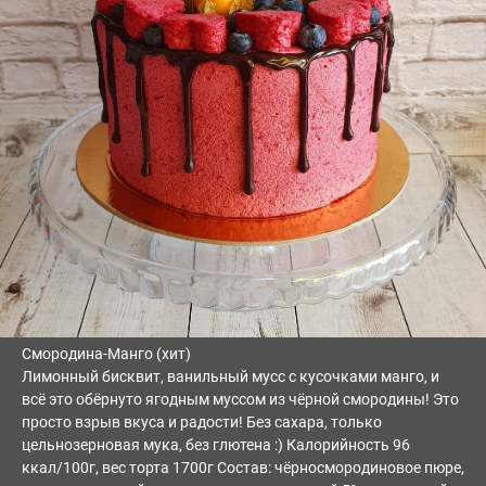
Смородина-Манго (хит)
Лимонный бисквит, ванильный мусс с кусочками манго, и
всё это обёрнуто ягодным муссом из чёрной смородины! Это
просто взрыв вкуса и радости! Без сахара, только
цельнозерновая мука, без глютена :) Калорийность 96
ккал/100г, вес торта 1700г Состав: чёрносмородиновое пюре,