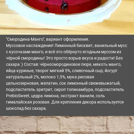
"Смородина-Манго", вариант оформления.
Муссовое наслаждение! Лимонный бисквит, ванильный мусс
с кусочками манго, и всё это обёрнуто ягодным муссом из
чёрной смородины! Это просто взрыв вкуса и радости! Без
сахара :) Состав: чёрносмородиновое пюре, мякоть манго,
яйца куриные, творог мягкий 5%, сливочный сыр, йогурт
натуральный 2%, молоко 1,5%, мука рисовая
цельнозерновая, желатин, сок лимонный свежевыжатый,
подсластитель эритрит, сироп топинамбура, подсластитель
PrebioSweet, цедра лимона, экстракт ванили, соль
гималайская розовая. Для крепления декора используется
шоколад без сахара.