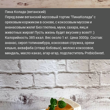
Пина Колада (веганский)
Перед вами веганский муссовый тортик "ПинаКолада" с
ореховым коржиком в основе, с кокосовым муссом и
ананасовым желе! Без глютена, муки, сахара, яиц и
животных жиров! Пусть жизнь будет вкуснее у всех!!! :)
Калорийность 385 ккал. Вес около 1 кг. Цена 3000р. Состав:
ананас, сироп топинамбура, кокосовая стружка, орехи
кешью, аквафаба (отвар бобовых), молоко кокосовое,
миндаль, масло какао, агар-агар, подсластитель PrebioSweet.