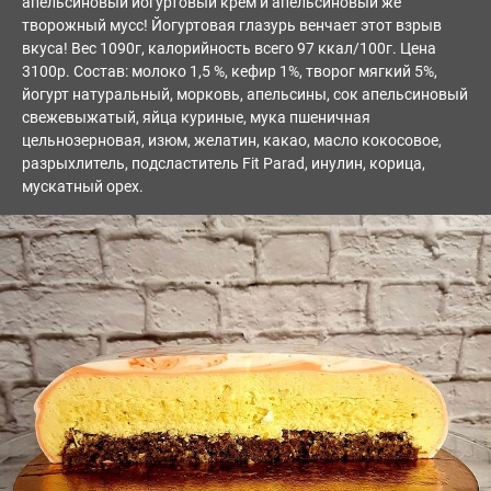
апельсиновый йогуртовый крем и апельсиновый же
творожный мусс! Йогуртовая глазурь венчает этот взрыв
вкуса! Вес 1090г, калорийность всего 97 ккал/100г. Цена
3100р. Состав: молоко 1,5 %, кефир 1%, творог мягкий 5%,
йогурт натуральный, морковь, апельсины, сок апельсиновый
свежевыжатый, яйца куриные, мука пшеничная
цельнозерновая, изюм, желатин, какао, масло кокосовое,
разрыхлитель, подсластитель Fit Parad, инулин, корица,
мускатный орех.