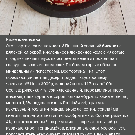
Ряженка-клюква
Этот тортик - сама нежность! Пышный овсяный бисквит с
вяленой клюквой, кисленькое клюквенное желе с мякотью
ягод, нежнейший мусс на основе ряженки и прозрачная
глазурь на клюквенном соке! По бокам тортик обсыпан
миндальными лепестками. Вес тортика 1 кг! Этот
освежающий летний десерт придаст вкуса вашему
чаепитию!!! Цена 3000р, калорийность 117 ккал/100г.
Состав: ряженка 4%, сок клюквенный, пюре малины, пюре
клюквы, яйца куриные, сироп топинамбура, клюква вяленая,
молоко 1,5%, подсластитель PrebioSweet, крахмал
кукурузный, желатин, миндальные лепестки, сок лайма
свежий, агар-агар, пектин термообратимый. Состав: ряженка
4%, сок клюквенный, пюре малины, пюре клюквы, яйца
куриные, сироп топинамбура, клюква вяленая, молоко 1,5%,
подсластитель PrebioSweet, крахмал кукурузный, желатин,