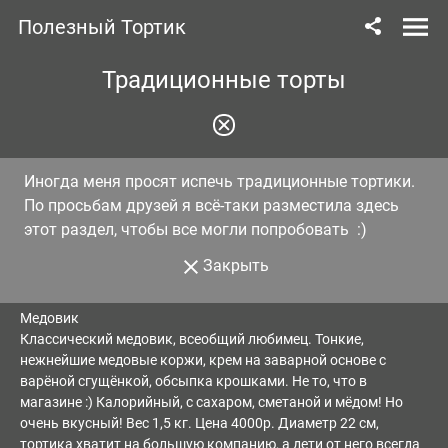
Полезный Тортик
Традиционные торты
Иногда меня просят испечь традиционные тортики.
По просьбам друзей я всё-таки разместила здесь
этот раздел, чтобы все могли попробовать :)
Закрыть
Медовик
Классический медовик, всеобщий любимец. Тонкие,
нежнейшие медовые коржи, крем на заварной основе с
варёной сгущёнкой, обсыпка крошками. Не то, что в
магазине :) Калорийный, с сахаром, сметаной и мёдом! Но
очень вкусный! Вес 1,5 кг. Цена 4000р. Диаметр 22 см,
тортика хватит на большую компанию, а дети от него всегда